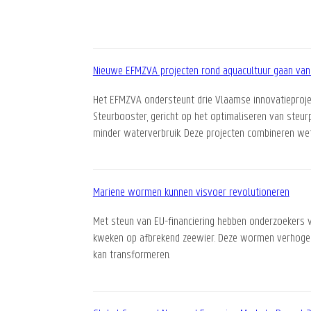
Nieuwe EFMZVA projecten rond aquacultuur gaan van
Het EFMZVA ondersteunt drie Vlaamse innovatieprojec
Steurbooster, gericht op het optimaliseren van steur
minder waterverbruik. Deze projecten combineren we
Mariene wormen kunnen visvoer revolutioneren
Met steun van EU-financiering hebben onderzoekers 
kweken op afbrekend zeewier. Deze wormen verhogen
kan transformeren.