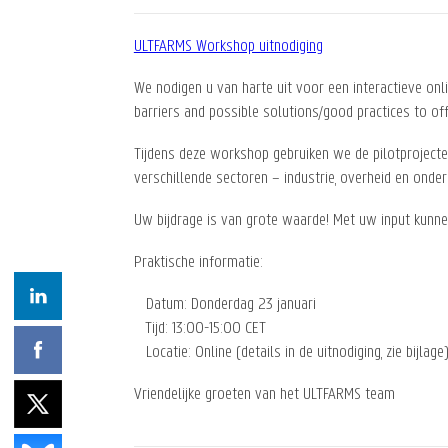
ULTFARMS Workshop uitnodiging
We nodigen u van harte uit voor een interactieve on
barriers and possible solutions/good practices to of
Tijdens deze workshop gebruiken we de pilotprojec
verschillende sectoren – industrie, overheid en onde
Uw bijdrage is van grote waarde! Met uw input kunne
Praktische informatie:
Datum: Donderdag 23 januari
Tijd: 13:00-15:00 CET
Locatie: Online (details in de uitnodiging, zie bijlage
Vriendelijke groeten van het ULTFARMS team