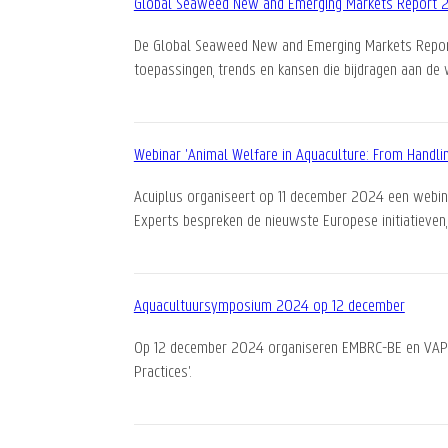
Global Seaweed New and Emerging Markets Report 
De Global Seaweed New and Emerging Markets Report 2
toepassingen, trends en kansen die bijdragen aan de
Webinar 'Animal Welfare in Aquaculture: From Handli
Acuiplus organiseert op 11 december 2024 een webinar
Experts bespreken de nieuwste Europese initiatieven
Aquacultuursymposium 2024 op 12 december
Op 12 december 2024 organiseren EMBRC-BE en VAP he
Practices'.