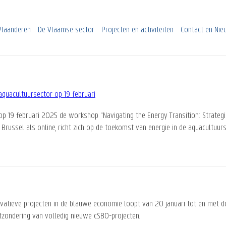
Vlaanderen
De Vlaamse sector
Projecten en activiteiten
Contact en Ni
aquacultuursector op 19 februari
op 19 februari 2025 de workshop "Navigating the Energy Transition: Strategic
n Brussel als online, richt zich op de toekomst van energie in de aquacultuu
ovatieve projecten in de blauwe economie loopt van 20 januari tot en met 
tzondering van volledig nieuwe cSBO-projecten.