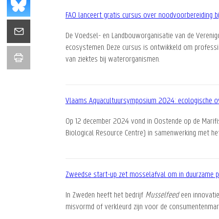
FAO lanceert gratis cursus over noodvoorbereiding bi
De Voedsel- en Landbouworganisatie van de Verenigde
ecosystemen. Deze cursus is ontwikkeld om professi
van ziektes bij waterorganismen.
Vlaams Aquacultuursymposium 2024: ecologische ove
Op 12 december 2024 vond in Oostende op de Marifi
Biological Resource Centre) in samenwerking met he
Zweedse start-up zet mosselafval om in duurzame 
In Zweden heeft het bedrijf
Musselfeed
een innovati
misvormd of verkleurd zijn voor de consumentenmark