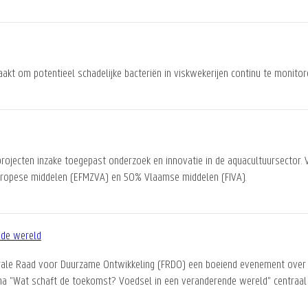
maakt om potentieel schadelijke bacteriën in viskwekerijen continu te monito
rojecten inzake toegepast onderzoek en innovatie in de aquacultuursector
uropese middelen (EFMZVA) en 50% Vlaamse middelen (FIVA).
nde wereld
rale Raad voor Duurzame Ontwikkeling (FRDO) een boeiend evenement over 
ma "Wat schaft de toekomst? Voedsel in een veranderende wereld" centraal 