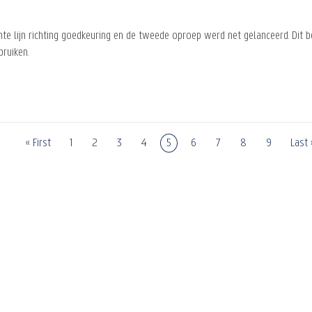
hte lijn richting goedkeuring en de tweede oproep werd net gelanceerd. Dit
bruiken.
Eerste
« First
Page
1
Page
2
Page
3
Page
4
Page
5
Page
6
Page
7
Page
8
Page
9
Laats
Last 
pagina
pagi