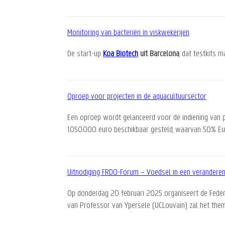
Monitoring van bacteriën in viskwekerijen
De start-up
Koa Biotech
uit Barcelona
, dat testkits 
Oproep voor projecten in de aquacultuursector
Een oproep wordt gelanceerd voor de indiening van p
1.050.000 euro beschikbaar gesteld, waarvan 50% E
Uitnodiging FRDO-Forum – Voedsel in een verandere
Op donderdag 20 februari 2025 organiseert de Fede
van Professor van Ypersele (UCLouvain) zal het the