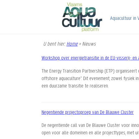
Overslaan
en
naar
Aquacultuur in 
de
inhoud
gaan
U bent hier:
Home
»
Nieuws
Kruimelpad
Workshop over energietransitie in de EU-visserij- en 
The Energy Transition Partnership (ETP) organiseert 
offshore aquaculture". Dit evenement, zowel fysiek i
een duurzame transitie te realiseren.
Negentiende projectoproep van De Blauwe Cluster
De negentiende call van De Blauwe Cluster voor inn
open voor alle domeinen en alle projecttypes, met ui