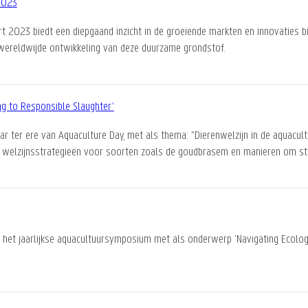
2023
023 biedt een diepgaand inzicht in de groeiende markten en innovaties bi
 wereldwijde ontwikkeling van deze duurzame grondstof.
ng to Responsible Slaughter'
 ter ere van Aquaculture Day, met als thema: "Dierenwelzijn in de aquacult
, welzijnsstrategieën voor soorten zoals de goudbrasem en manieren om str
t jaarlijkse aquacultuursymposium met als onderwerp 'Navigating Ecologica