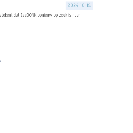
2024-10-18
 betekent dat ZeeBONK opnieuw op zoek is naar
te
»
na