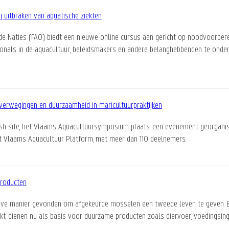
j uitbraken van aquatische ziekten
 Naties (FAO) biedt een nieuwe online cursus aan gericht op noodvoorbereid
onals in de aquacultuur, beleidsmakers en andere belanghebbenden te onder
rwegingen en duurzaamheid in maricultuurpraktijken
sh site, het Vlaams Aquacultuursymposium plaats, een evenement georgan
t Vlaams Aquacultuur Platform, met meer dan 110 deelnemers.
producten
eve manier gevonden om afgekeurde mosselen een tweede leven te geven.
t, dienen nu als basis voor duurzame producten zoals diervoer, voedingsin