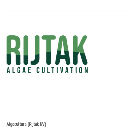
Algacultura (Rijtak NV)
Microalgenkweker in een gesloten bioreactor in serres binnen een