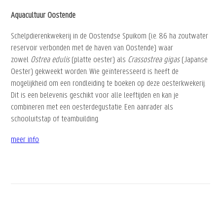
Aquacultuur Oostende
Schelpdierenkwekerij in de Oostendse Spuikom (i.e. 86 ha zoutwater
reservoir verbonden met de haven van Oostende) waar
zowel
Ostrea edulis
(platte oester) als
Crassostrea gigas
(Japanse
Oester) gekweekt worden. Wie geïnteresseerd is heeft de
mogelijkheid om een rondleiding te boeken op deze oesterkwekerij.
Dit is een belevenis geschikt voor alle leeftijden en kan je
combineren met een oesterdegustatie. Een aanrader als
schooluitstap of teambuilding.
meer info