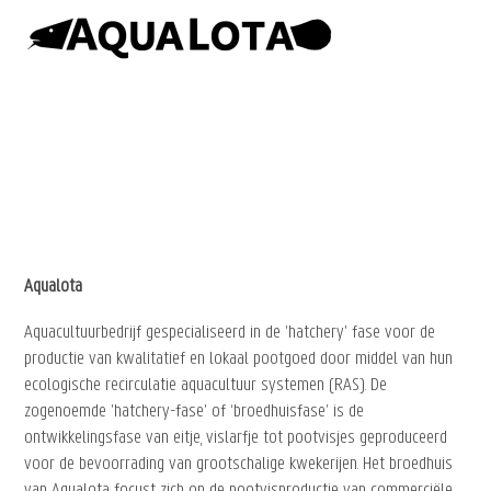
Aqualota
Aquacultuurbedrijf gespecialiseerd in de 'hatchery' fase voor de
productie van kwalitatief en lokaal pootgoed door middel van hun
ecologische recirculatie aquacultuur systemen (RAS). De
zogenoemde 'hatchery-fase' of ‘broedhuisfase’ is de
ontwikkelingsfase van eitje, vislarfje tot pootvisjes geproduceerd
voor de bevoorrading van grootschalige kwekerijen. Het broedhuis
van Aqualota focust zich op de pootvisproductie van commerciële