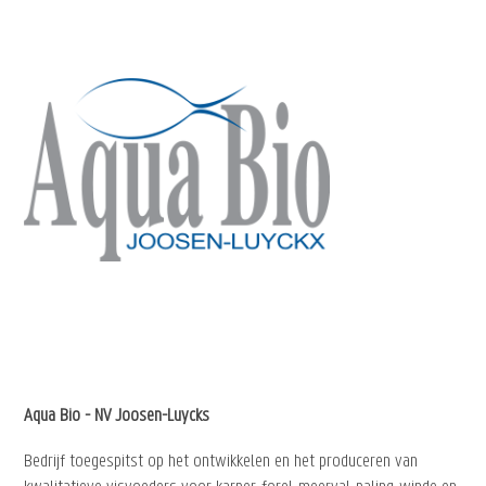
Aqua Bio - NV Joosen-Luycks
Bedrijf toegespitst op het ontwikkelen en het produceren van
kwalitatieve visvoeders voor karper, forel, meerval, paling, winde en