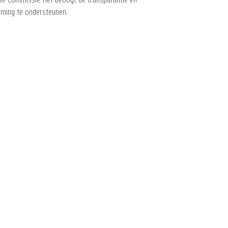
se Commissie. Het beoogt de transparantie en
rming te ondersteunen.