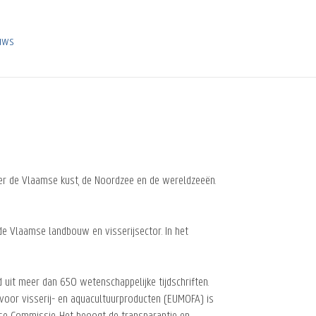
euws
er de Vlaamse kust, de Noordzee en de wereldzeeën.
de Vlaamse landbouw en visserijsector. In het
 uit meer dan 650 wetenschappelijke tijdschriften.
oor visserij- en aquacultuurproducten (EUMOFA) is