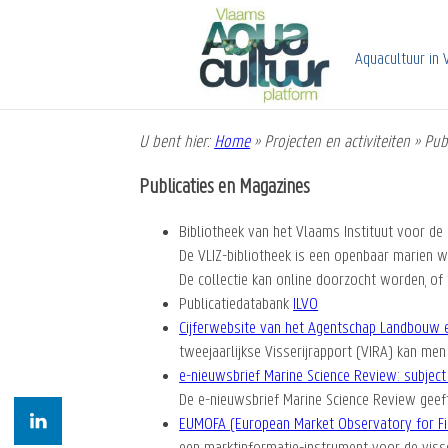
Overslaan
en
naar
Aquacultuur in 
de
inhoud
gaan
U bent hier:
Home
»
Projecten en activiteiten
»
Pub
Kruimelpad
Publicaties en Magazines
Bibliotheek van het Vlaams Instituut voor de
De VLIZ-bibliotheek is een openbaar marien 
De collectie kan online doorzocht worden, of
Publicatiedatabank
ILVO
Cijferwebsite van het Agentschap Landbouw e
tweejaarlijkse Visserijrapport (VIRA) kan me
e-nieuwsbrief Marine Science Review: subject
De e-nieuwsbrief Marine Science Review geeft
EUMOFA (European Market Observatory for Fi