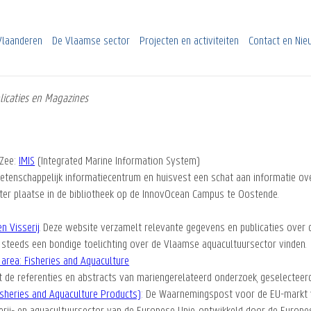
Vlaanderen
De Vlaamse sector
Projecten en activiteiten
Contact en Ni
licaties en Magazines
 Zee:
IMIS
(Integrated Marine Information System)
wetenschappelijk informatiecentrum en huisvest een schat aan informatie ov
 ter plaatse in de bibliotheek op de InnovOcean Campus te Oostende.
n Visserij
. Deze website verzamelt relevante gegevens en publicaties over 
n steeds een bondige toelichting over de Vlaamse aquacultuursector vinden.
 area: Fisheries and Aquaculture
 de referenties en abstracts van mariengerelateerd onderzoek, geselecteerd
sheries and Aquaculture Products)
: De Waarnemingspost voor de EU-markt v