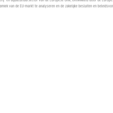
erij- en aquacultuursector van de Europese Unie, ontwikkeld door de Europe
namiek van de EU-markt te analyseren en de zakelijke besluiten en beleidsvo