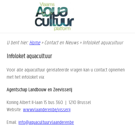
Overslaan
en
naar
de
inhoud
gaan
U bent hier:
Home
»
Contact en Nieuws
»
Infoloket aquacultuur
Kruimelpad
Infoloket aquacultuur
Voor alle aquacultuur gerelateerde vragen kan u contact opnemen
met het infoloket via:
Agentschap Landbouw en Zeevisserij
Koning Albert II-laan 15 bus 360 | 1210 Brussel
Website:
www.vlaanderen.be/visserij
Email:
info@aquacultuurvlaanderen.be