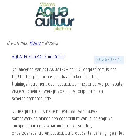
Overslaan
en
naar
de
inhoud
gaan
U bent hier:
Home
»
Nieuws
Kruimelpad
AQUATECHinn 4.0 is nu Online
2026-07-22
De lancering van het AQUATECHinn 4.0 Leerplatform is een
feit! Dit leerplatform is een baanbrekend digitaal
trainingsinstrument over aquacultuur met onderwerpen zoals
visgezondheid en welzijn, voeding, voortplanting en
schelpdierenproducti
e.
Dit leerplatform is het eindresultaat van nauwe
samenwerking binnen een consortium van 14 belangrijke
Europese partners, waaronder universiteiten,
onderzoekscentra en aquacultuurproducentenverenigingen. Het