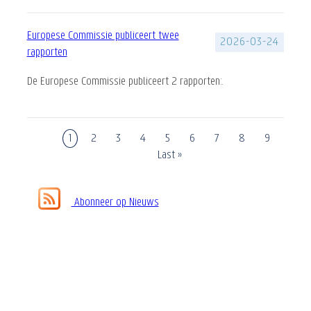
Europese Commissie publiceert twee
2026-03-24
rapporten
De Europese Commissie publiceert
2 rapporten:.
Page
1
Page
2
Page
3
Page
4
Page
5
Page
6
Page
7
Page
8
Page
9
Paginering
Laatste
Last »
pagina
Abonneer op Nieuws