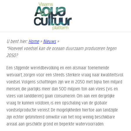
Overslaan
en
naar
de
inhoud
gaan
U bent hier:
Home
»
Nieuws
»
Kruimelpad
*Hoeveel voedsel kan de oceaan duurzaam produceren tegen
2050?
Een stijgende wereldbevolking en een alsmaar toenemende
welvaart, zorgen voor een steeds sterkere vraag naar kwaliteitsvol
voedsel. Volgens schattingen zijn we in 2050 met bijna tien miljard
mensen, die jaarlijks meer dan 500 miljoen ton aan vlees (vis en
vlees van landdieren) gaan consumeren. Om aan een dergelijke
vraag te kunnen voldoen, is een opschaling van de globale
voedselproductie vereist. De mogelijkheden hiertoe aan landzijde
zijn echter gelimiteerd omwille van het nog weinig beschikbare
areaal aan geschikte grond en beperkte watervoorraden.