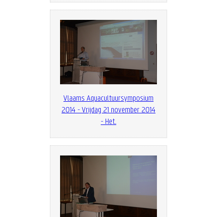
Vlaams Aquacultuursymposium
2014 - Vrijdag 21 november 2014
- Het...