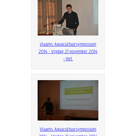
Vlaams Aquacultuursymposium
2014 - Vrijdag 21 november 2014
- Het...
Vlaams Aquacultuursymposium