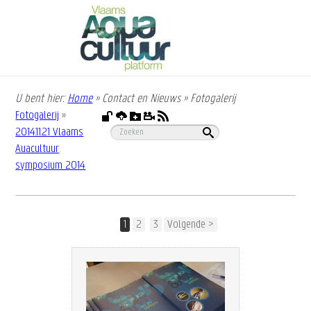
Overslaan
en
naar
de
inhoud
gaan
U bent hier:
Home
»
Contact en Nieuws
»
Fotogalerij
Kruimelpad
Fotogalerij
»
2014.11.21 Vlaams
Auacultuur
symposium 2014
1
2
3
Volgende >