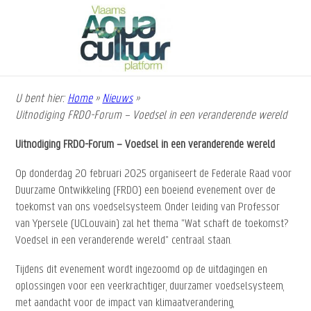
Overslaan
en
naar
de
inhoud
gaan
U bent hier:
Home
»
Nieuws
»
Kruimelpad
Uitnodiging FRDO-Forum – Voedsel in een veranderende wereld
Uitnodiging FRDO-Forum – Voedsel in een veranderende wereld
Op donderdag 20 februari 2025 organiseert de Federale Raad voor
Duurzame Ontwikkeling (FRDO) een boeiend evenement over de
toekomst van ons voedselsysteem. Onder leiding van Professor
van Ypersele (UCLouvain) zal het thema "Wat schaft de toekomst?
Voedsel in een veranderende wereld" centraal staan.
Tijdens dit evenement wordt ingezoomd op de uitdagingen en
oplossingen voor een veerkrachtiger, duurzamer voedselsysteem,
met aandacht voor de impact van klimaatverandering,