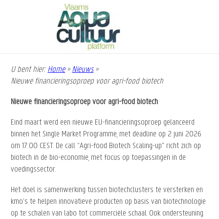
Overslaan
en
naar
de
inhoud
gaan
U bent hier:
Home
»
Nieuws
»
Kruimelpad
Nieuwe financieringsoproep voor agri-food biotech
Nieuwe financieringsoproep voor agri-food biotech
Eind maart werd een nieuwe EU-financieringsoproep gelanceerd
binnen het Single Market Programme, met deadline op 2 juni 2026
om 17:00 CEST. De call “Agri-food Biotech Scaling-up” richt zich op
biotech in de bio-economie, met focus op toepassingen in de
voedingssector.
Het doel is samenwerking tussen biotechclusters te versterken en
kmo’s te helpen innovatieve producten op basis van biotechnologie
op te schalen van labo tot commerciële schaal. Ook ondersteuning