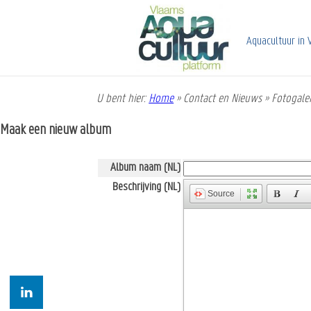
Overslaan
en
naar
Aquacultuur in 
de
inhoud
gaan
U bent hier:
Home
»
Contact en Nieuws
»
Fotogaler
Kruimelpad
Maak een nieuw album
Album naam (NL)
Beschrijving (NL)
Source