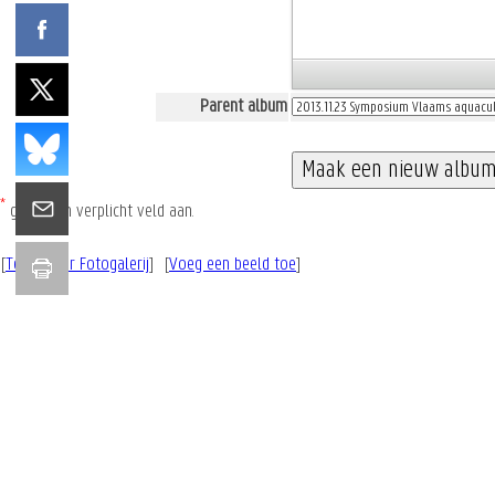
Parent album
*
geeft een verplicht veld aan.
[
Terug naar Fotogalerij
] [
Voeg een beeld toe
]