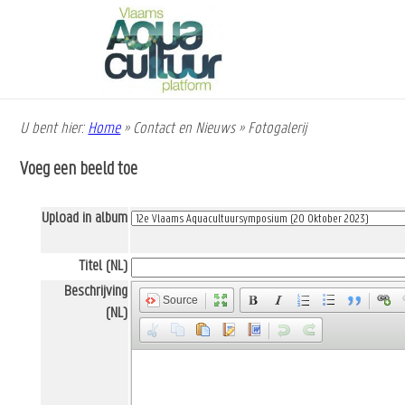
Overslaan
en
naar
de
inhoud
gaan
U bent hier:
Home
»
Contact en Nieuws
»
Fotogalerij
Kruimelpad
Voeg een beeld toe
Upload in album
Titel (NL)
Beschrijving
Source
(NL)