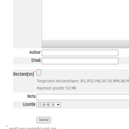
Auteur
Email
*
Bestand(en)
Toegestane bestandstypes: JPG, JPEG, PNG, GIF, FLV, WMV, AVI, 
Maximum grootte: 512 MB
Nota
Licentie
*