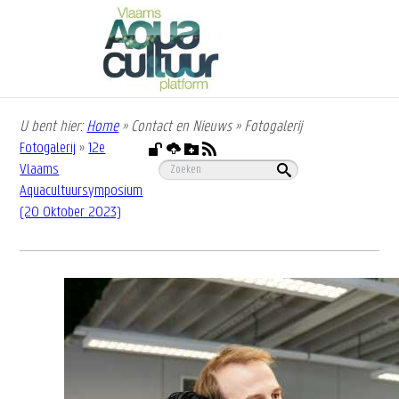
Overslaan
en
naar
de
inhoud
gaan
U bent hier:
Home
»
Contact en Nieuws
»
Fotogalerij
Kruimelpad
Fotogalerij
»
12e
Vlaams
Aquacultuursymposium
(20 Oktober 2023)