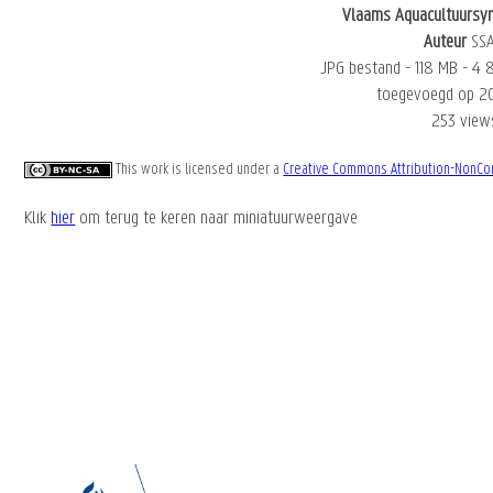
Vlaams Aquacultuurs
Auteur
SS
JPG bestand
- 1.18 MB
- 4 
toegevoegd op 2
253 view
This work is licensed under a
Creative Commons Attribution-NonCom
Klik
hier
om terug te keren naar miniatuurweergave