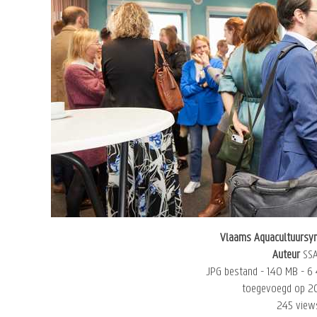
Vlaams Aquacultuurs
Auteur
SS
JPG bestand
- 1.40 MB
- 6
toegevoegd op 2
245 view