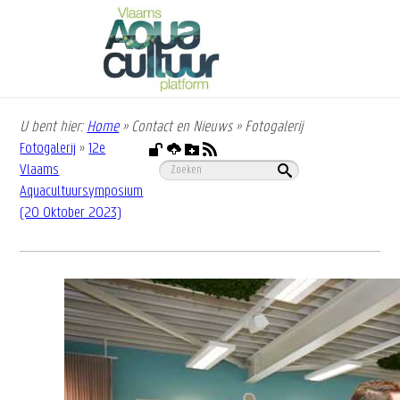
Overslaan
en
naar
de
inhoud
gaan
U bent hier:
Home
»
Contact en Nieuws
»
Fotogalerij
Kruimelpad
Fotogalerij
»
12e
Vlaams
Aquacultuursymposium
(20 Oktober 2023)