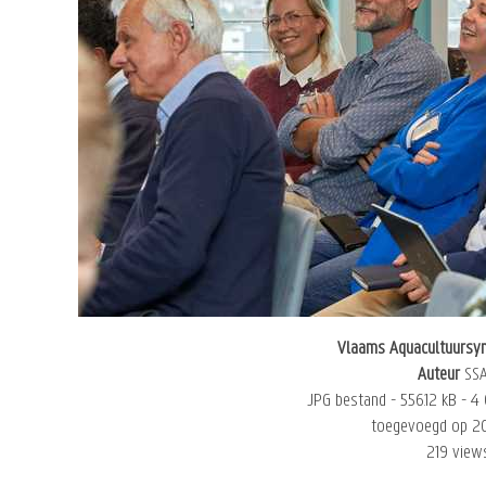
Vlaams Aquacultuurs
Auteur
SS
JPG bestand
- 556.12 kB
- 4
toegevoegd op 2
219 view