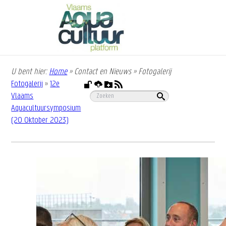
Overslaan
en
naar
de
inhoud
gaan
U bent hier:
Home
»
Contact en Nieuws
»
Fotogalerij
Kruimelpad
Fotogalerij
»
12e
Vlaams
Aquacultuursymposium
(20 Oktober 2023)