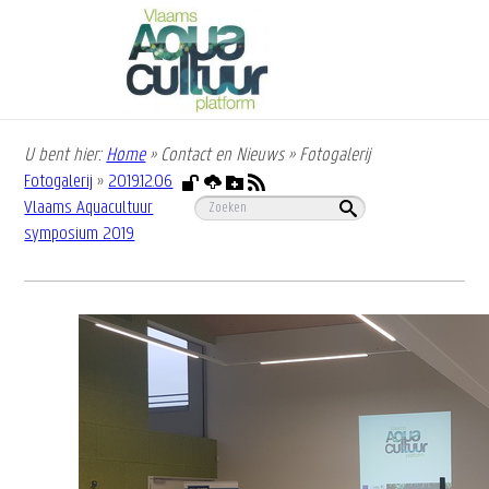
Overslaan
en
naar
de
inhoud
gaan
U bent hier:
Home
»
Contact en Nieuws
»
Fotogalerij
Kruimelpad
Fotogalerij
»
2019.12.06
Vlaams Aquacultuur
symposium 2019