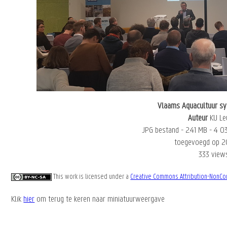
Vlaams Aquacultuur s
Auteur
KU Le
JPG bestand
- 2.41 MB
- 4 0
toegevoegd op 2
333 view
This work is licensed under a
Creative Commons Attribution-NonCom
Klik
hier
om terug te keren naar miniatuurweergave