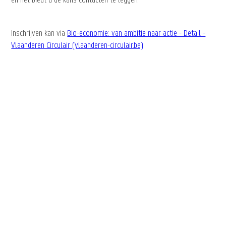
en het biedt u de kans contacten te leggen.
Inschrijven kan via
Bio-economie: van ambitie naar actie - Detail -
Vlaanderen Circulair (vlaanderen-circulair.be)