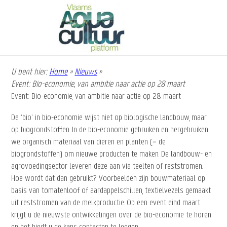
Overslaan
en
naar
de
inhoud
gaan
U bent hier:
Home
»
Nieuws
»
Kruimelpad
Event: Bio-economie, van ambitie naar actie op 28 maart
Event: Bio-economie, van ambitie naar actie op 28 maart
De ‘bio’ in bio-economie wijst niet op biologische landbouw, maar
op biogrondstoffen. In de bio-economie gebruiken en hergebruiken
we organisch materiaal van dieren en planten (= de
biogrondstoffen) om nieuwe producten te maken. De landbouw- en
agrovoedingsector leveren deze aan via teelten of reststromen.
Hoe wordt dat dan gebruikt? Voorbeelden zijn bouwmateriaal op
basis van tomatenloof of aardappelschillen, textielvezels gemaakt
uit reststromen van de melkproductie. Op een event eind maart
krijgt u de nieuwste ontwikkelingen over de bio-economie te horen