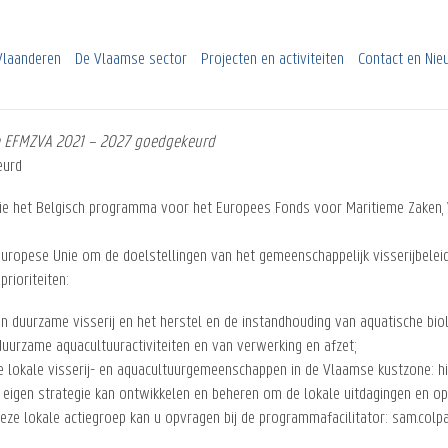
Vlaanderen
De Vlaamse sector
Projecten en activiteiten
Contact en Ni
 EFMZVA 2021 – 2027 goedgekeurd
eurd
 het Belgisch programma voor het Europees Fonds voor Maritieme Zaken, V
.
Europese Unie om de doelstellingen van het gemeenschappelijk visserijbelei
rioriteiten:
een duurzame visserij en het herstel en de instandhouding van aquatische bi
 duurzame aquacultuuractiviteiten en van verwerking en afzet;
an de lokale visserij- en aquacultuurgemeenschappen in de Vlaamse kustzon
n eigen strategie kan ontwikkelen en beheren om de lokale uitdagingen en o
deze lokale actiegroep kan u opvragen bij de programmafacilitator: sam.col