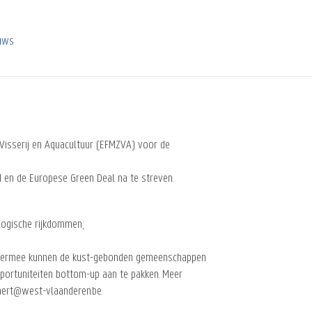
euws
isserij en Aquacultuur (EFMZVA) voor de
d en de Europese Green Deal na te streven.
ologische rijkdommen;
e: hiermee kunnen de kust-gebonden gemeenschappen
pportuniteiten bottom-up aan te pakken. Meer
paert@west-vlaanderen.be.