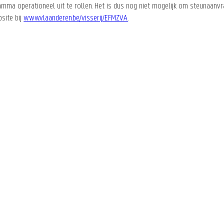
 operationeel uit te rollen. Het is dus nog niet mogelijk om steunaanvrage
site bij
www.vlaanderen.be/visserij/EFMZVA
.