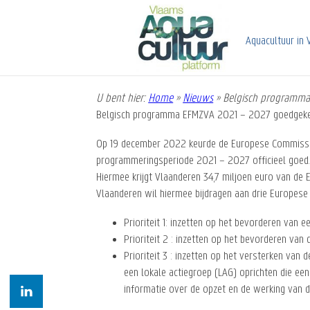
Overslaan
en
naar
Aquacultuur in 
de
inhoud
gaan
U bent hier:
Home
»
Nieuws
»
Belgisch programma
Kruimelpad
Belgisch programma EFMZVA 2021 – 2027 goedgek
Op 19 december 2022 keurde de Europese Commissie
programmeringsperiode 2021 – 2027 officieel goed
Hiermee krijgt Vlaanderen 34,7 miljoen euro van de 
Vlaanderen wil hiermee bijdragen aan drie Europese p
Prioriteit 1: inzetten op het bevorderen van 
Prioriteit 2 : inzetten op het bevorderen van
Prioriteit 3 : inzetten op het versterken v
een lokale actiegroep (LAG) oprichten die ee
informatie over de opzet en de werking van 