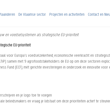
Vlaanderen
De Vlaamse sector
Projecten en activiteiten
Contact en Ni
w en voedselsystemen als strategische EU-prioriteit
egische EU-prioriteit
iaal voor Europa’s voedselzekerheid, economische veerkracht en strategis
iP) samen met 9 agrofoodstakeholders de EU op om deze sectoren expliciet 
ess Fund (ECF), mét gerichte investeringen in onderzoek en innovatie voor
rschrijven en je logo toe te voegen
nale beleidsmakers en vraag je lidstaat om deze prioriteiten actief te steune