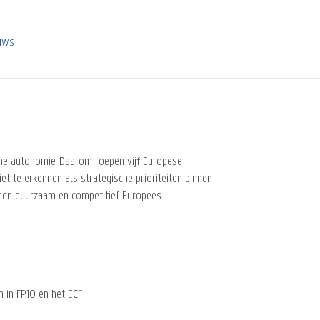
euws
che autonomie. Daarom roepen vijf Europese
te erkennen als strategische prioriteiten binnen
 een duurzaam en competitief Europees
n in FP10 en het ECF