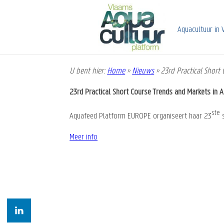
Overslaan
en
naar
Aquacultuur in 
de
inhoud
gaan
U bent hier:
Home
»
Nieuws
»
23rd Practical Short
Kruimelpad
23rd Practical Short Course Trends and Markets in 
ste
Aquafeed Platform EUROPE organiseert haar 23
s
Meer info