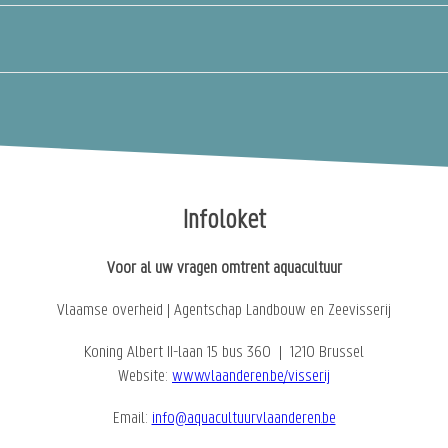
Infoloket
Voor al uw vragen omtrent aquacultuur
Vlaamse overheid | Agentschap Landbouw en Zeevisserij
Koning Albert II-laan 15 bus 360 | 1210 Brussel
Website:
www.vlaanderen.be/visserij
Email:
info@aquacultuurvlaanderen.be