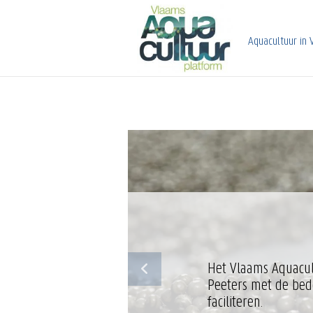
Overslaan
en
naar
Aquacultuur in 
de
inhoud
gaan
iedt
Het Vlaams Aquacul
jk en
Peeters met de bed
viteiten,
faciliteren.