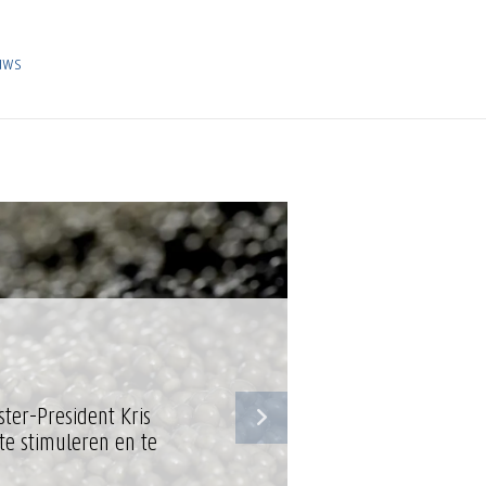
euws
ter-President Kris
Het aqua
te stimuleren en te
ondernem
de Vlaam